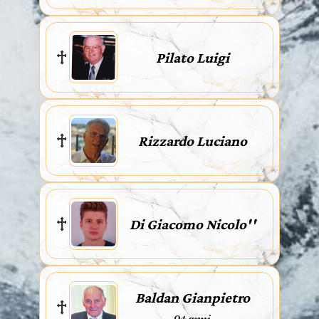
Pilato Luigi
Rizzardo Luciano
Di Giacomo Nicolo''
Baldan Gianpietro
94 anni